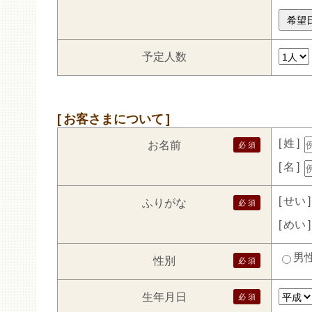
予定人数
お客さまについて
姓
お名前
名
せい
ふりがな
めい
男
性別
生年月日