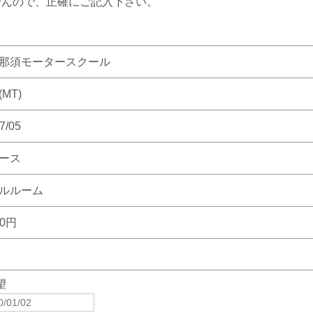
せんので、正確にご記入下さい。
那須モータースクール
MT)
7/05
ース
ルルーム
00円
望