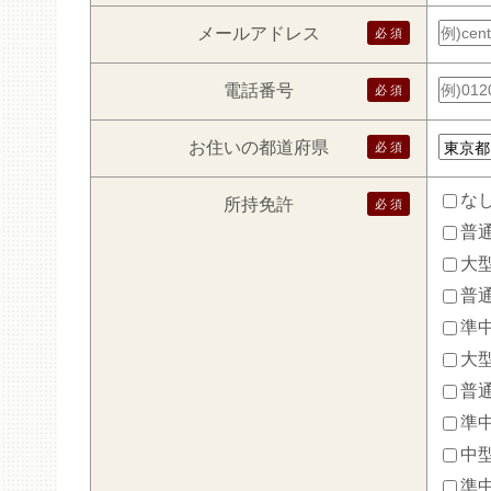
メールアドレス
電話番号
お住いの都道府県
な
所持免許
普通
大型
普通
準
大
普通
準中
中型
準中