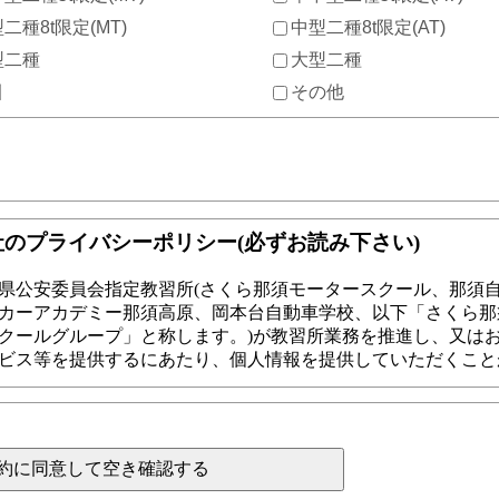
二種8t限定(MT)
中型二種8t限定(AT)
型二種
大型二種
引
その他
約に同意して空き確認する