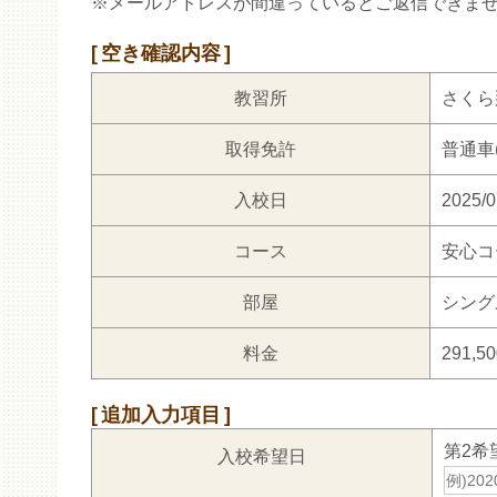
※メールアドレスが間違っているとご返信できま
空き確認内容
教習所
さくら
取得免許
普通車(
入校日
2025/0
コース
安心コ
部屋
シング
料金
291,5
追加入力項目
第2希
入校希望日