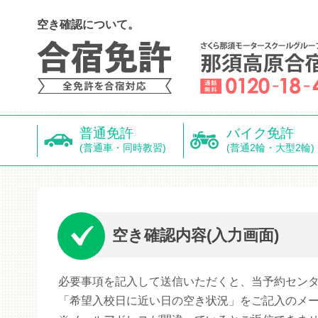
空き確認について。
普通免許
バイク免許
(普通車・同時教習)
(普通2輪・大型2輪)
空き確認内容(入力画面)
必要事項を記入して送信いただくと、当予約セン
「希望入校日に近い日の空き状況」をご記入のメ