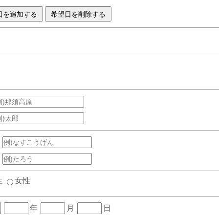
性
女性
年
月
日