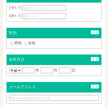
せい
めい
性別
男性
女性
生年月日
年
月
日
メールアドレス