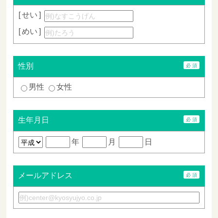
せい
めい
性別
男性
女性
生年月日
年
月
日
メールアドレス