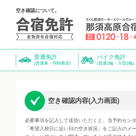
空き確認について。
普通免許
バイク免許
(普通車・同時教習)
(普通2輪・大型2輪)
空き確認内容(入力画面)
必要事項を記入して送信いただくと、当予約セン
「希望入校日に近い日の空き状況」をご記入のメ