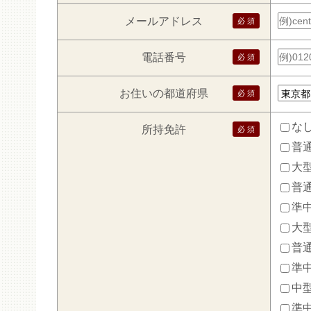
メールアドレス
電話番号
お住いの都道府県
な
所持免許
普通
大型
普通
準
大
普通
準中
中型
準中