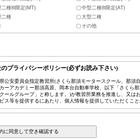
二種8t限定(MT)
中型二種8t限定(AT)
型二種
大型二種
引
その他
約に同意して空き確認する