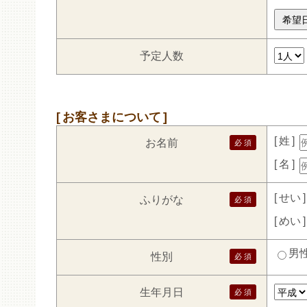
予定人数
お客さまについて
姓
お名前
名
せい
ふりがな
めい
男
性別
生年月日