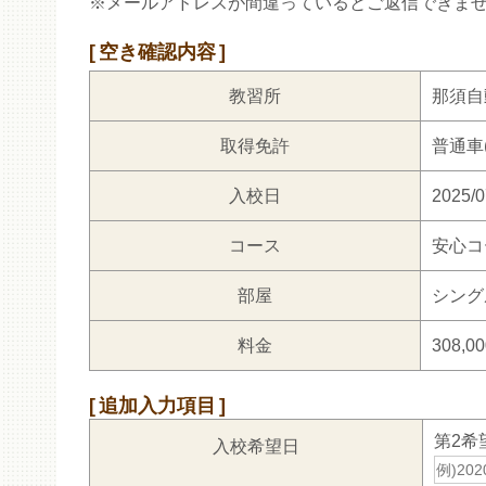
※メールアドレスが間違っているとご返信できま
空き確認内容
教習所
那須自
取得免許
普通車(
入校日
2025/0
コース
安心コ
部屋
シング
料金
308,0
追加入力項目
第2希
入校希望日