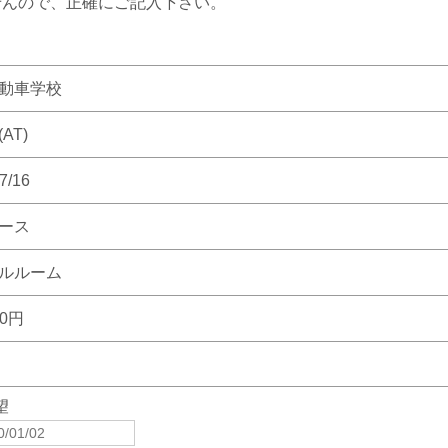
せんので、正確にご記入下さい。
動車学校
AT)
7/16
ース
ルルーム
00円
望