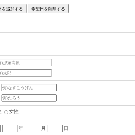
性
女性
年
月
日