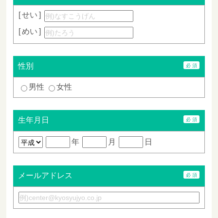
せい
めい
性別
男性
女性
生年月日
年
月
日
メールアドレス