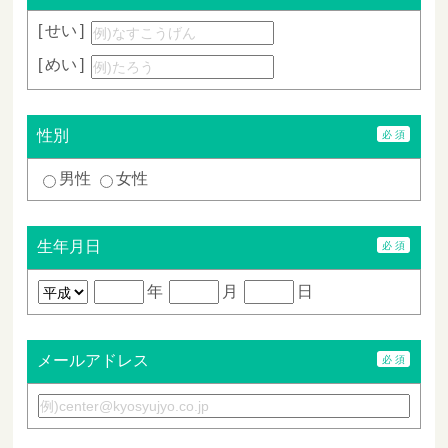
せい
めい
性別
男性
女性
生年月日
年
月
日
メールアドレス