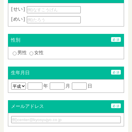
せい
めい
性別
男性
女性
生年月日
年
月
日
メールアドレス