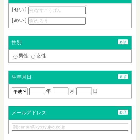
せい
めい
性別
男性
女性
生年月日
年
月
日
メールアドレス