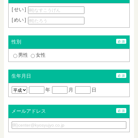
せい
めい
性別
男性
女性
生年月日
年
月
日
メールアドレス