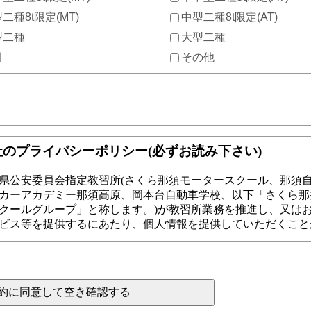
二種8t限定(MT)
中型二種8t限定(AT)
型二種
大型二種
引
その他
約に同意して空き確認する