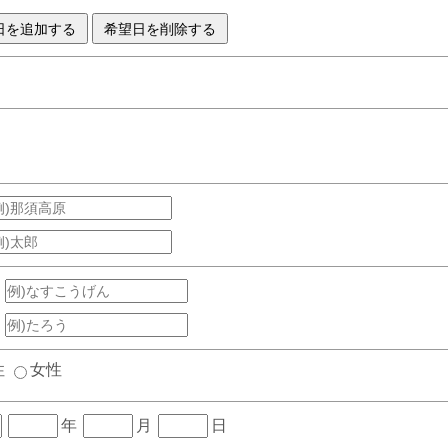
性
女性
年
月
日