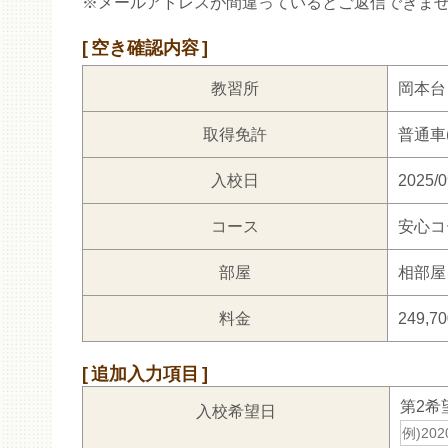
※メールアドレスが間違っているとご返信できま
空き確認内容
教習所
岡本台
取得免許
普通車(
入校日
2025/0
コース
安心コ
部屋
相部屋
料金
249,7
追加入力項目
第2希
入校希望日