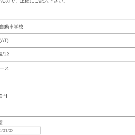
せんので、正確にご記入下さい。
自動車学校
AT)
9/12
ース
00円
望