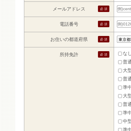
メールアドレス
電話番号
お住いの都道府県
な
所持免許
普通
大型
普通
準
大
普通
準中
中型
準中