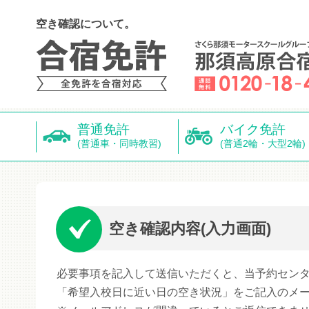
空き確認について。
普通免許
バイク免許
(普通車・同時教習)
(普通2輪・大型2輪)
空き確認内容(入力画面)
必要事項を記入して送信いただくと、当予約セン
「希望入校日に近い日の空き状況」をご記入のメ