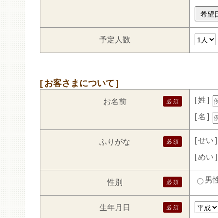
予定人数
お客さまについて
姓
お名前
名
せい
ふりがな
めい
男
性別
生年月日