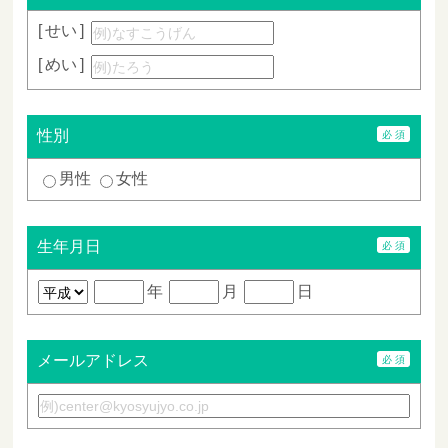
せい
めい
性別
男性
女性
生年月日
年
月
日
メールアドレス