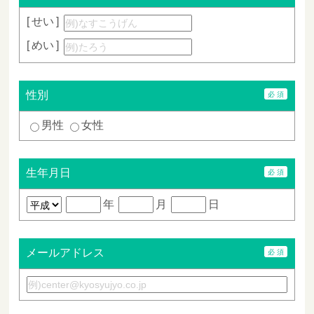
せい
めい
性別
男性
女性
生年月日
年
月
日
メールアドレス