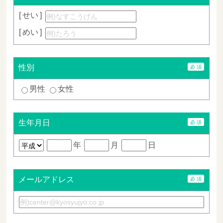
せい
めい
性別
男性
女性
生年月日
年
月
日
メールアドレス