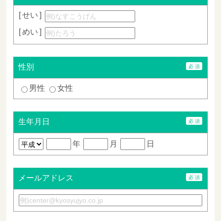
せい
めい
性別
男性
女性
生年月日
年
月
日
メールアドレス