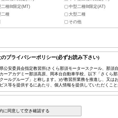
二種8t限定(MT)
中型二種8t限定(AT)
型二種
大型二種
引
その他
約に同意して空き確認する