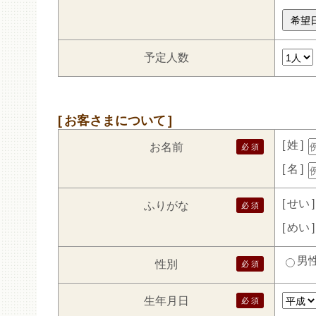
予定人数
お客さまについて
姓
お名前
名
せい
ふりがな
めい
男
性別
生年月日