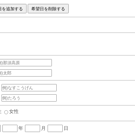
性
女性
年
月
日