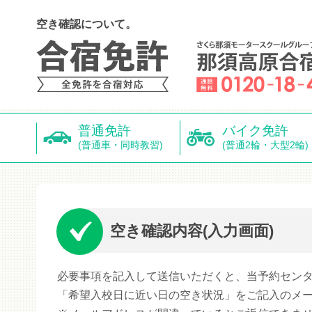
空き確認について。
普通免許
バイク免許
(普通車・同時教習)
(普通2輪・大型2輪)
空き確認内容(入力画面)
必要事項を記入して送信いただくと、当予約セン
「希望入校日に近い日の空き状況」をご記入のメ