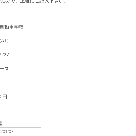
せんので、正確にご記入下さい。
自動車学校
AT)
9/22
ース
00円
望