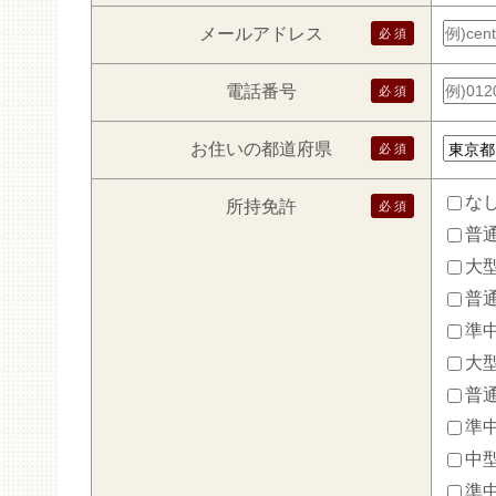
メールアドレス
電話番号
お住いの都道府県
な
所持免許
普通
大型
普通
準
大
普通
準中
中型
準中