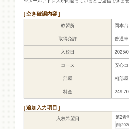
※メールアドレスが間違っているとご返信できま
空き確認内容
教習所
岡本台
取得免許
普通車(
入校日
2025/0
コース
安心コ
部屋
相部屋
料金
249,7
追加入力項目
第2希
入校希望日