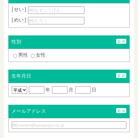
せい
めい
性別
男性
女性
生年月日
年
月
日
メールアドレス