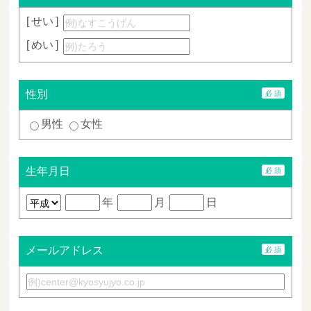
せい
めい
性別
男性
女性
生年月日
年
月
日
メールアドレス