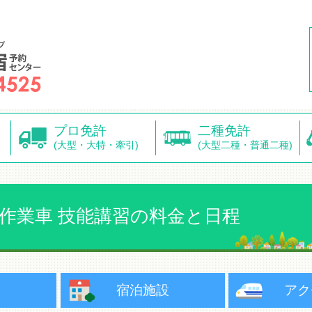
プロ免許
二種免許
(大型・大特・牽引)
(大型二種・普通二種)
作業車 技能講習の料金と日程
用
宿泊施設
アク