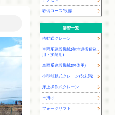
教習コース/設備
講習一覧
移動式クレーン
車両系建設機械(整地運搬積込
用・掘削用)
車両系建設機械(解体用)
小型移動式クレーン(5t未満)
床上操作式クレーン
玉掛け
フォークリフト