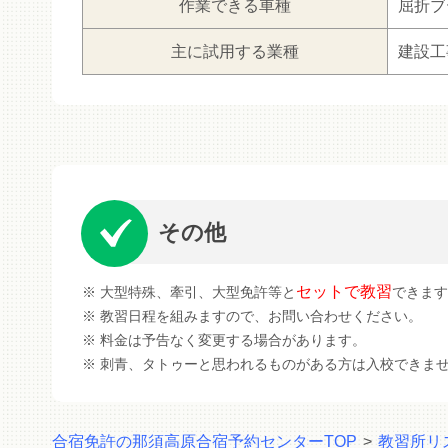
作業できる車種
屈折ブ
主に試用する業種
建設工
その他
セットで教習
大型特殊、牽引、大型免許等と
できます
教習日程を組みますので、お問い合わせください。
料金は予告なく変更する場合があります。
刺青、タトゥーと思われるものがある方は入校できま
合宿免許の那須高原合宿予約センターTOP
>
教習所リ