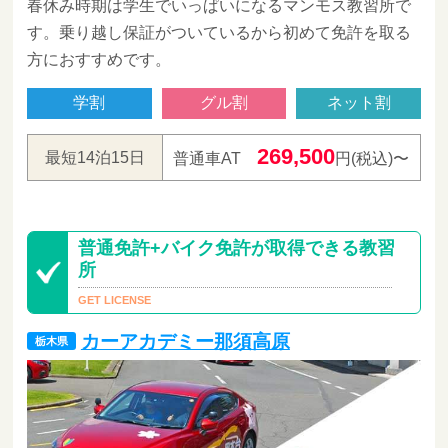
春休み時期は学生でいっぱいになるマンモス教習所で
す。乗り越し保証がついているから初めて免許を取る
方におすすめです。
学割
グル割
ネット割
269,500
最短14泊15日
普通車AT
円(税込)〜
普通免許+バイク免許が取得できる教習
所
カーアカデミー那須高原
栃木県