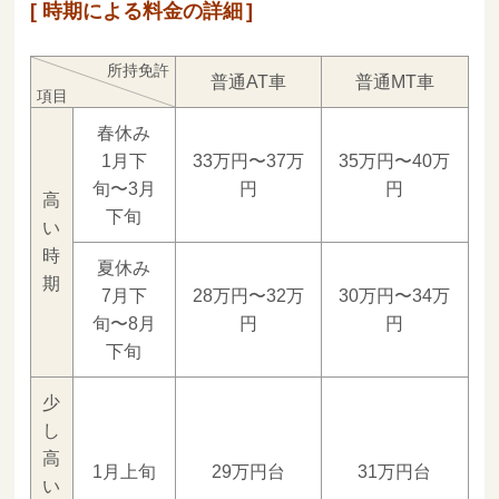
時期による料金の詳細
所持免許
普通AT車
普通MT車
項目
春休み
1月下
33万円〜37万
35万円〜40万
旬〜3月
円
円
高
下旬
い
時
夏休み
期
7月下
28万円〜32万
30万円〜34万
旬〜8月
円
円
下旬
少
し
高
1月上旬
29万円台
31万円台
い