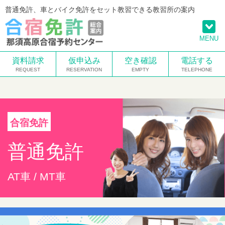
普通免許、車とバイク免許をセット教習できる教習所の案内
MENU
資料請求
仮申込み
空き確認
電話する
合宿免許
普通免許
AT車 / MT車