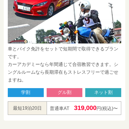
車とバイク免許をセットで短期間で取得できるプラン
です。
カーアカデミーなら年間通じて合宿教習できます。シ
ングルルームなら長期滞在もストレスフリーで過ごせ
ますね。
学割
グル割
ネット割
319,000
最短19泊20日
普通車AT
円(税込)〜