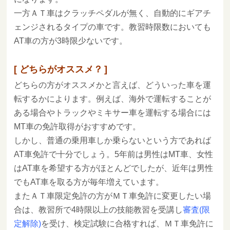
一方ＡＴ車はクラッチペダルが無く、自動的にギアチ
ェンジされるタイプの車です。教習時限数においても
AT車の方が3時限少ないです。
どちらがオススメ？
どちらの方がオススメかと言えば、どういった車を運
転するかによります。例えば、海外で運転することが
ある場合やトラックやミキサー車を運転する場合には
MT車の免許取得がおすすめです。
しかし、普通の乗用車しか乗らないという方であれば
AT車免許で十分でしょう。5年前は男性はMT車、女性
はAT車を希望する方がほとんどでしたが、近年は男性
でもAT車を取る方が毎年増えています。
またＡＴ車限定免許の方がＭＴ車免許に変更したい場
合は、教習所で4時限以上の技能教習を受講し
審査(限
定解除)
を受け、検定試験に合格すれば、ＭＴ車免許に