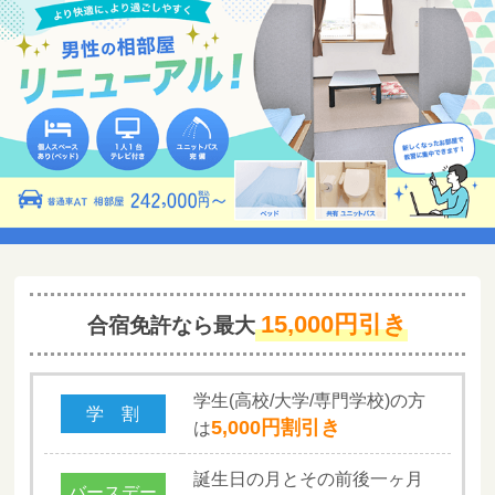
15,000円引き
合宿免許なら最大
学生(高校/大学/専門学校)の方
学 割
5,000円割引き
は
誕生日の月とその前後一ヶ月
バースデー