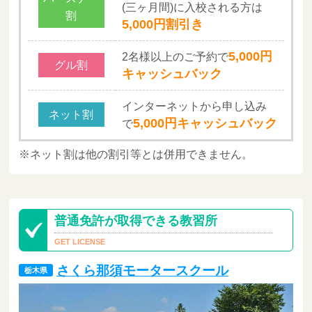
(
三ヶ月間
)
に入校される方は
割
5,000円割引き
5,000円
2名様以上のご予約で
グル割
キャッシュバック
インターネットから申し込み
ネット割
5,000円キャッシュバック
で
※ネット割は他の割引等とは併用できません。
普通免許が取得できる教習所
さくら那須モータースクール
栃木県