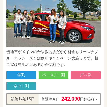
普通車がメインの合宿教習所だから料金もリーズナブ
ル、オフシーズンは例年キャンペーン実施します。相
部屋は敷地内にあるから便利です。
学割
バースデー割
グル割
ネット割
242,000
最短14泊15日
普通車AT
円(税込)〜