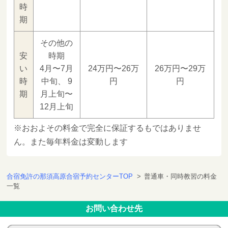
時
期
その他の
安
時期
い
4月〜7月
24万円〜26万
26万円〜29万
時
中旬、 9
円
円
期
月上旬〜
12月上旬
※おおよその料金で完全に保証するもではありませ
ん。また毎年料金は変動します
合宿免許の那須高原合宿予約センターTOP
>
普通車・同時教習の料金
一覧
お問い合わせ先