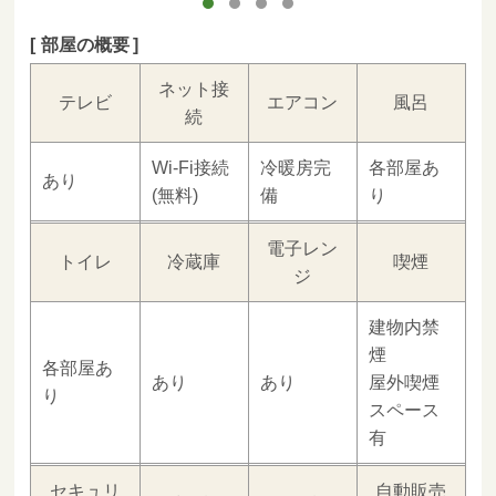
部屋の概要
ネット接
テレビ
エアコン
風呂
続
Wi-Fi接続
冷暖房完
各部屋あ
あり
(無料)
備
り
電子レン
トイレ
冷蔵庫
喫煙
ジ
建物内禁
煙
各部屋あ
あり
あり
屋外喫煙
り
スペース
有
セキュリ
自動販売