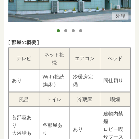
外観
部屋の概要
ネット接
テレビ
エアコン
ベッド
続
Wi-Fi接続
冷暖房完
あり
間仕切り
(無料)
備
風呂
トイレ
冷蔵庫
喫煙
建物内禁
各部屋あ
煙
り
各部屋あ
あり
ロビー喫
大浴場も
り
煙ブース