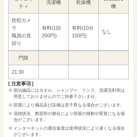
洗濯機
乾燥機
ティ
機
防犯カメ
ラ
有料(1回
有料(10分
なし
職員の見
200円)
100円)
回り
門限
21:30
注意事項
宿泊施設にはタオル、シャンプー、リンス、洗濯洗剤等は
用意しておりませんのでご持参下さいませ。
部屋により備品及び設備は若干異なる場合がございます。
混雑状況、教習所の都合により部屋の移動や変更になる場
合がございます。
インターネットの通信速度は使用状況により遅くなる場合
がございます。