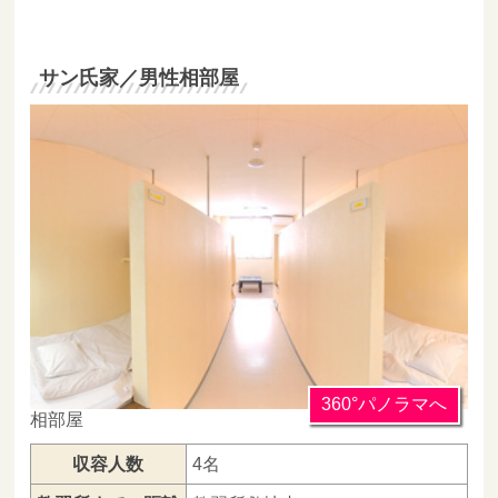
サン氏家／男性相部屋
360°パノラマへ
相部屋
収容人数
4名