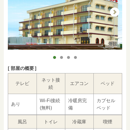
外観
部屋の概要
ネット接
テレビ
エアコン
ベッド
続
Wi-Fi接続
冷暖房完
カプセル
あり
(無料)
備
ベッド
風呂
トイレ
冷蔵庫
喫煙