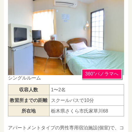
360°パノラマへ
シングルルーム
収容人数
1〜2名
教習所までの距離
スクールバスで10分
所在地
栃木県さくら市氏家草川68
アパートメントタイプの男性専用宿泊施設(個室)で、コ