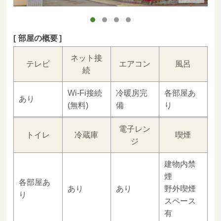
部屋の概要
ネット接
テレビ
エアコン
風呂
続
Wi-Fi接続
冷暖房完
各部屋あ
あり
(無料)
備
り
電子レン
トイレ
冷蔵庫
喫煙
ジ
建物内禁
煙
各部屋あ
あり
あり
野外喫煙
り
スペース
有