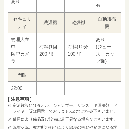
あり
有
セキュリ
自動販売
洗濯機
乾燥機
ティ
機
管理人在
あり
中
有料(1回
有料(10分
(ジュー
防犯カメ
200円)
100円)
ス・カッ
ラ
プ麺)
門限
22:00
注意事項
宿泊施設にはタオル、シャンプー、リンス、洗濯洗剤、ド
ライヤー等は用意しておりませんのでご持参下さいませ。
部屋により備品及び設備は若干異なる場合がございます。
混雑状況、教習所の都合により部屋の移動や変更になる場