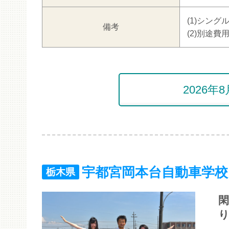
(1)シン
備考
(2)別途費
2026
宇都宮岡本台自動車学校
栃木県