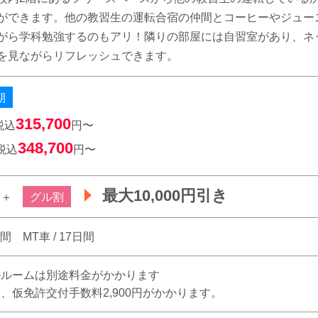
ができます。他の教習生の運転合宿の仲間とコーヒーやジュー
がら学科勉強するのもアリ！隣りの部屋には自習室があり、ネ
を見ながらリフレッシュできます。
期
315,700
税込
円〜
348,700
税込
円〜
最大10,000円引き
＋
グル割
日間 MT車 / 17日間
グルルームは別途料金がかかります
用、仮免許交付手数料2,900円がかかります。