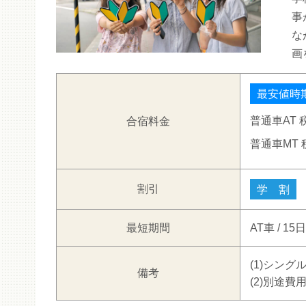
事
な
画
最安値時
普通車AT
合宿料金
普通車MT
割引
学 割
最短期間
AT車 / 15
(1)シン
備考
(2)別途費