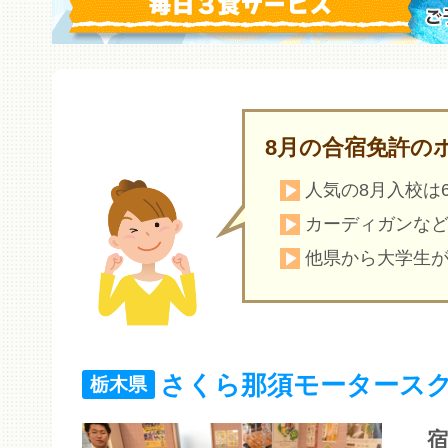
8月の合宿免許の
人気の8月入校は
カーディガンなど
他県から大学生
さくら那須モータース
栃木県
宿