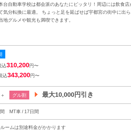
本台自動車学校は都会派のあなたにピッタリ！周辺には飲食店
て気分転換に最適。 ちょっと足を延ばせば宇都宮の街中に出
当地グルメや観光も満喫できます。
期
310,200
税込
円〜
343,200
税込
円〜
最大10,000円引き
＋
グル割
日間 MT車 / 17日間
グルルームは別途料金がかかります