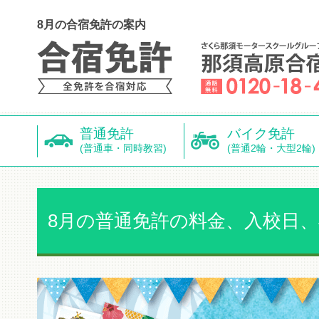
8月の合宿免許の案内
普通免許
バイク免許
(普通車・同時教習)
(普通2輪・大型2輪)
8月の普通免許の料金、入校日