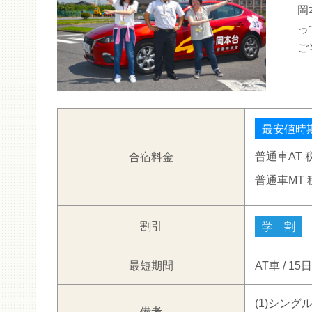
岡
っ
ご
最安値時
普通車AT
合宿料金
普通車MT
割引
学 割
最短期間
AT車 / 15
(1)シン
備考