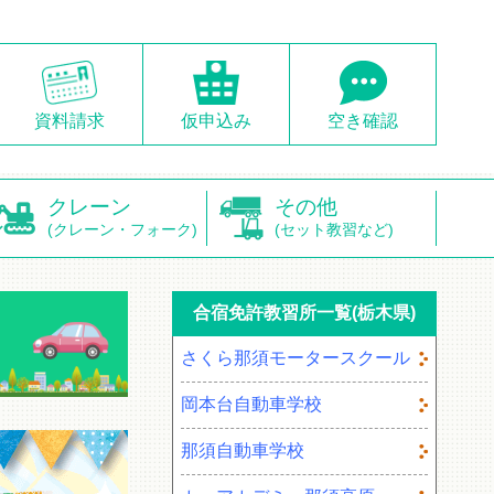
資料請求
仮申込み
空き確認
クレーン
その他
(クレーン・フォーク)
(セット教習など)
合宿免許教習所一覧(栃木県)
さくら那須モータースクール
岡本台自動車学校
那須自動車学校