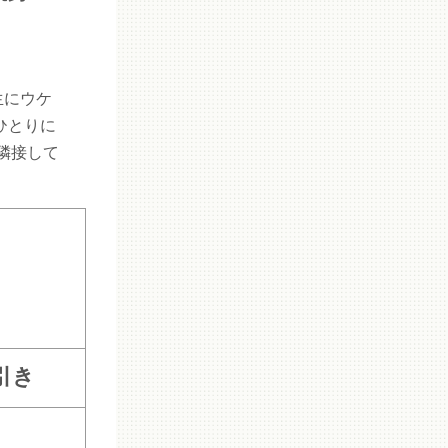
生にウケ
ひとりに
隣接して
円引き