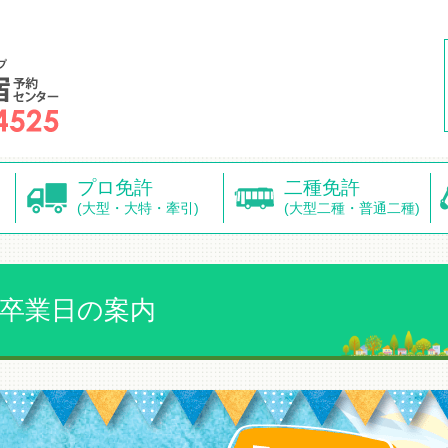
プロ免許
二種免許
(大型・大特・牽引)
(大型二種・普通二種)
、卒業日の案内