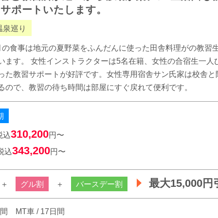
にサポートいたします。
温泉巡り
月の食事は地元の夏野菜をふんだんに使った田舎料理がの教習
います。 女性インストラクターは5名在籍、女性の合宿生一人
った教習サポートが好評です。女性専用宿舎サン氏家は校舎と
るので、教習の待ち時間は部屋にすぐ戻れて便利です。
期
310,200
税込
円〜
343,200
税込
円〜
最大15,000
＋
グル割
＋
バースデー割
日間 MT車 / 17日間