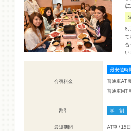
8
て
合
い
最安値時
普通車AT
合宿料金
普通車MT
割引
学 割
最短期間
AT車 / 15