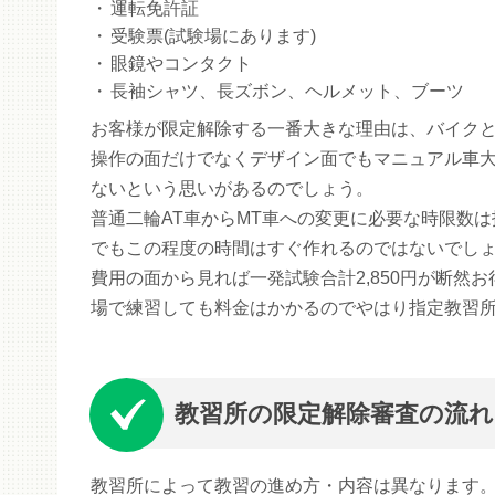
運転免許証
受験票(試験場にあります)
眼鏡やコンタクト
長袖シャツ、長ズボン、ヘルメット、ブーツ
お客様が限定解除する一番大きな理由は、バイク
操作の面だけでなくデザイン面でもマニュアル車
ないという思いがあるのでしょう。
普通二輪AT車からMT車への変更に必要な時限数
でもこの程度の時間はすぐ作れるのではないでし
費用の面から見れば一発試験合計2,850円が断
場で練習しても料金はかかるのでやはり指定教習
教習所の限定解除審査の流れ
教習所によって教習の進め方・内容は異なります