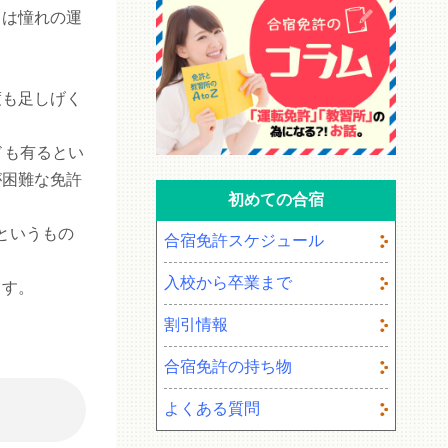
ては憧れの運
度も足しげく
ドも有るとい
が困難な免許
初めての合宿
というもの
合宿免許スケジュール
入校から卒業まで
ます。
割引情報
合宿免許の持ち物
よくある質問