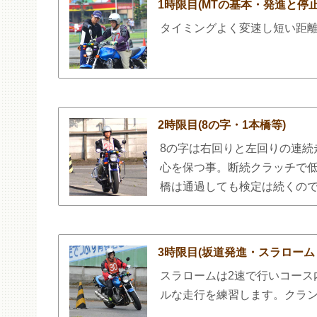
1時限目(MTの基本・発進と停
タイミングよく変速し短い距
2時限目(8の字・1本橋等)
8の字は右回りと左回りの連続
心を保つ事。断続クラッチで低
橋は通過しても検定は続くの
3時限目(坂道発進・スラローム
スラロームは2速で行いコース
ルな走行を練習します。クラ