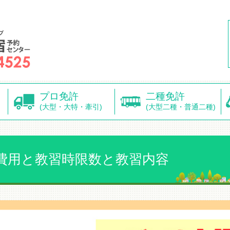
プロ免許
二種免許
(大型・大特・牽引)
(大型二種・普通二種)
費用と教習時限数と教習内容