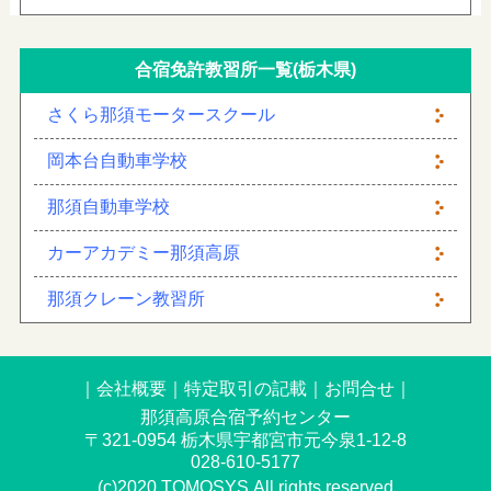
合宿免許教習所一覧(栃木県)
さくら那須モータースクール
岡本台自動車学校
那須自動車学校
カーアカデミー那須高原
那須クレーン教習所
｜
会社概要
｜
特定取引の記載
｜
お問合せ
｜
那須高原合宿予約センター
〒321-0954 栃木県宇都宮市元今泉1-12-8
028-610-5177
(c)2020 TOMOSYS.All rights reserved