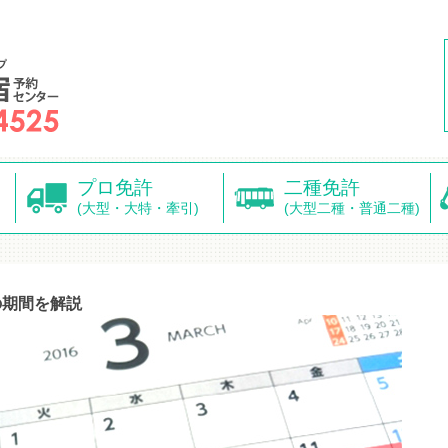
プロ免許
二種免許
(大型・大特・牽引)
(大型二種・普通二種)
の期間を解説