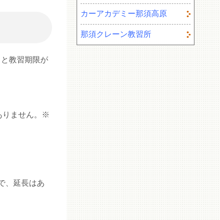
カーアカデミー那須高原
那須クレーン教習所
ると教習期限が
ありません。※
で、延長はあ