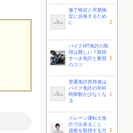
修了検定と卒業検
定に合格するため
に
バイクMT免許の取
得は難しい？取得
すべき免許と教習
のコツ
普通免許所持者は
バイク免許の学科
時限数が少なくな
る
クレーン運転士免
許で出来ること・
資格を取得する方