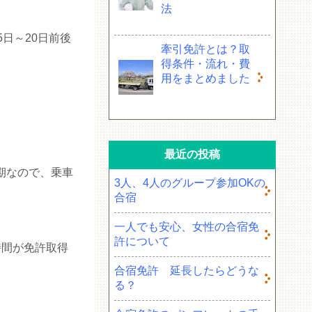
法
日～20日前後
牽引免許とは？取
得条件・流れ・費
用をまとめました
最近の投稿
期なので、乗車
3人、4人のグループ参加OKの
合宿
一人でも安心、女性の合宿免
許について
時間が免許取得
合宿免許 延長したらどうな
る？