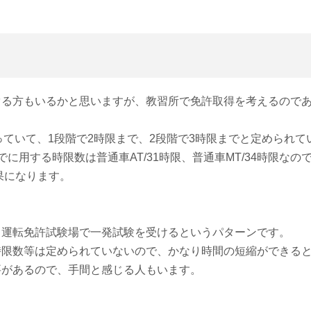
る方もいるかと思いますが、教習所で免許取得を考えるのであ
っていて、1段階で2時限まで、2段階で3時限までと定められて
に用する時限数は普通車AT/31時限、普通車MT/34時限なの
果になります。
て運転免許試験場で一発試験を受けるというパターンです。
時限数等は定められていないので、かなり時間の短縮ができる
要があるので、手間と感じる人もいます。