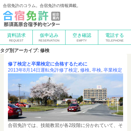
合宿免許のコラム。合宿免許の情報満載。
資料請求
仮申込み
空き確認
電話する
タグ別アーカイブ: 修検
修了検定と卒業検定に合格するために
2013年8月14日
運転免許
修了検定
,
修検
,
卒検
,
卒業検定
合宿免許では、技能教習が各2段階に分かれていて、そ