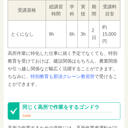
総講習
学
実
期
受講料
受講資格
時間
科
技
間
目安
約
2
とくになし
9h
6h
3h
15,000
日
円
高所作業に特化した仕事に就く予定でなくても、特別
教育を受けておけば、建設関係はもちろん、農業関係
や引っ越し関係など幅広く活躍することができます。
ちなみに、
特別教育も那須クレーン教習所
で受けるこ
とができます。
同じく高所で作業をするゴンドラ
高所で作業するための資格には、高所作業車運転がで