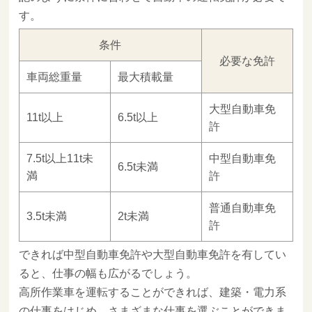
す。
条件
必要な免許
車両総重量
最大積載量
大型自動車免
11t以上
6.5t以上
許
7.5t以上11t未
中型自動車免
6.5t未満
満
許
普通自動車免
3.5t未満
2t未満
許
できれば中型自動車免許や大型自動車免許を有してい
ると、仕事の幅も広がるでしょう。
高所作業車を運転することができれば、建築・電力系
の仕事をはじめ、さまざまな仕事を選ぶことができま