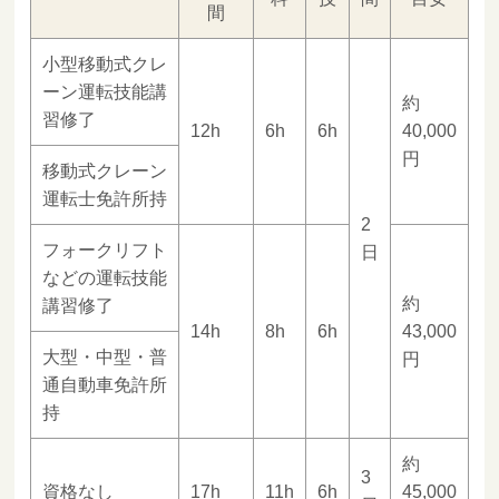
間
小型移動式クレ
ーン運転技能講
約
習修了
12h
6h
6h
40,000
円
移動式クレーン
運転士免許所持
2
フォークリフト
日
などの運転技能
約
講習修了
14h
8h
6h
43,000
大型・中型・普
円
通自動車免許所
持
約
3
資格なし
17h
11h
6h
45,000