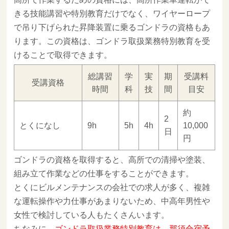
きる技能講習や特別教育だけでなく、ワイヤーロープ
で吊り下げられた昇降装置に乗るゴンドラの資格もあ
ります。この資格は、ゴンドラ取扱業務特別教育を受
けることで取得できます。
総講習
学
実
期
受講料
受講資格
時間
科
技
間
目安
約
2
とくになし
9h
5h
4h
10,000
日
円
ゴンドラの資格を取得すると、高所での清掃や塗装、
組み立て作業などの仕事をすることができます。
とくにビルメンテナンスの会社での求人が多く、複雑
な運転操作や力仕事があまりないため、中高年男性や
女性で検討している人もたくさんいます。
ちなみに、
ゴンドラ取扱業務特別教育は、那須合宿予