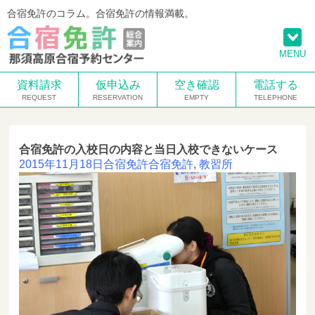
合宿免許のコラム。合宿免許の情報満載。
MENU
資料請求
仮申込み
空き確認
電話する
合宿免許の入校日の内容と当日入校できないケース
2015年11月18日
合宿免許
合宿免許
,
教習所