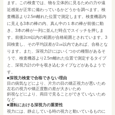
ます。この検査では、物を立体的に見るための力や遠
近感覚が正常に備わっているかどうかを調べます。検
査機器より2.5m離れた位置で測定します。検査機器内
に見える3本の棒の内、真ん中の１本の棒が前後に動
き、3本の棒が一列に並んだ時点でスイッチを押しま
す。前後2cm以内の範囲が合格範囲とされています。3
回検査し、その平均誤差が2㎝以内であれば、合格とな
ります。また、深視力計にはいくつかの種類があるそ
うで、検査機器より2.5m離れた位置で測定するタイプ
と、深視力計の中を覗き込むタイプなどがあるようで
す。
深視力検査で合格できない理由
目の病気などにより、片方の目の矯正視力が悪いため
左右の視力や矯正度数の差が大きいため
斜視などにより、両目で見ることができていないため
など
運転における深視力の重要性
視力には、静止している時の視力と動いているものに