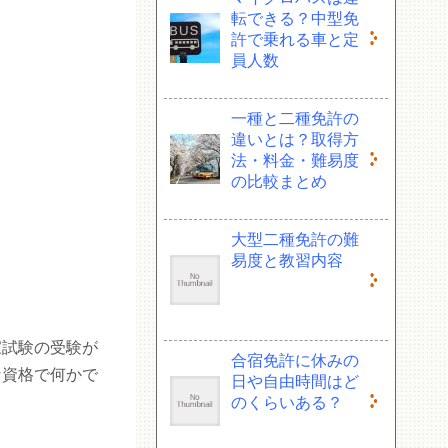
転できる？中型免
許で乗れる車と定
員人数
一種と二種免許の
違いとは？取得方
法・料金・難易度
の比較まとめ
大型二種免許の難
易度と教習内容
家試験の受験が
合宿免許に休みの
な資格で何かで
日や自由時間はど
のくらいある？