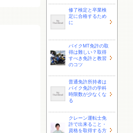
修了検定と卒業検
定に合格するため
に
バイクMT免許の取
得は難しい？取得
すべき免許と教習
のコツ
普通免許所持者は
バイク免許の学科
時限数が少なくな
る
クレーン運転士免
許で出来ること・
資格を取得する方