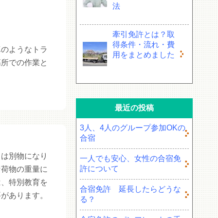
法
牽引免許とは？取
得条件・流れ・費
真のようなトラ
用をまとめました
高所での作業と
最近の投稿
3人、4人のグループ参加OKの
合宿
とは別物になり
一人でも安心、女性の合宿免
許について
な荷物の重量に
は、特別教育を
合宿免許 延長したらどうな
要があります。
る？