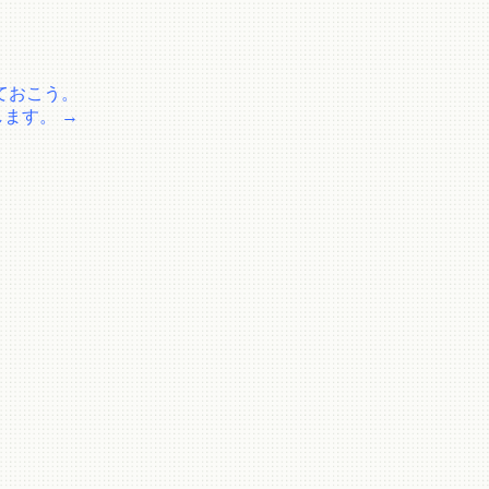
ておこう。
します。
→