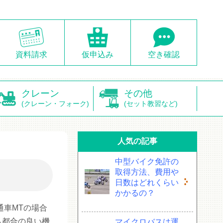
資料請求
仮申込み
空き確認
クレーン
その他
(クレーン・フォーク)
(セット教習など)
人気の記事
中型バイク免許の
取得方法、費用や
日数はどれくらい
かかるの？
通車MTの場合
も都合の良い機
マイクロバスは運