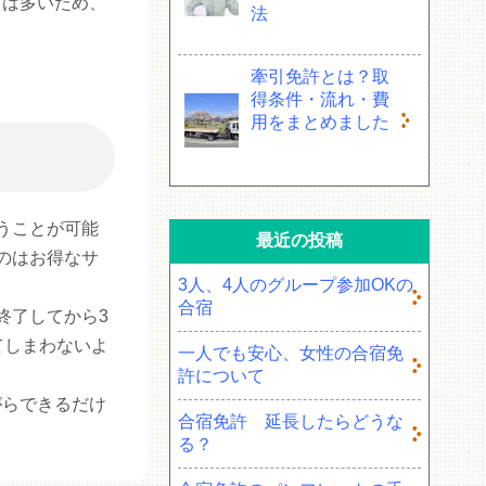
スは多いため、
法
牽引免許とは？取
得条件・流れ・費
用をまとめました
うことが可能
最近の投稿
のはお得なサ
3人、4人のグループ参加OKの
合宿
終了してから3
てしまわないよ
一人でも安心、女性の合宿免
許について
がらできるだけ
合宿免許 延長したらどうな
る？