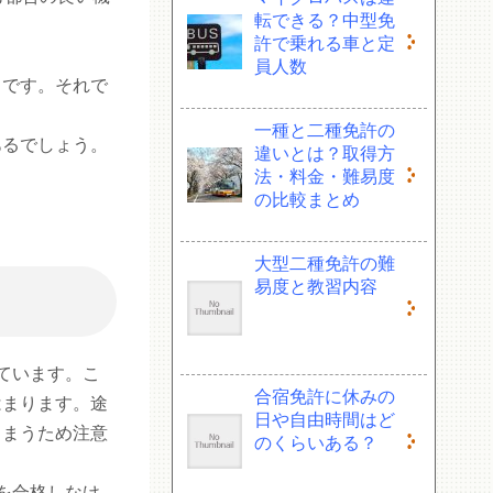
転できる？中型免
許で乗れる車と定
員人数
らです。それで
一種と二種免許の
あるでしょう。
違いとは？取得方
法・料金・難易度
の比較まとめ
大型二種免許の難
易度と教習内容
ています。こ
合宿免許に休みの
はまります。途
日や自由時間はど
しまうため注意
のくらいある？
を合格しなけ