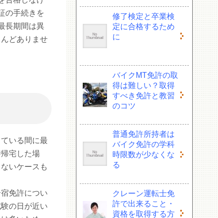
証の手続きを
修了検定と卒業検
最長期間は異
定に合格するため
に
とんどありませ
バイクMT免許の取
得は難しい？取得
すべき免許と教習
のコツ
普通免許所持者は
している間に最
バイク免許の学科
時帰宅した場
時限数が少なくな
る
きないケースも
合宿免許につい
クレーン運転士免
許で出来ること・
試験の日が近い
資格を取得する方