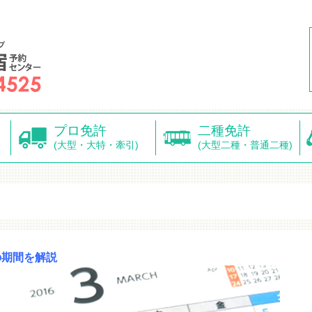
プロ免許
二種免許
(大型・大特・牽引)
(大型二種・普通二種)
の期間を解説