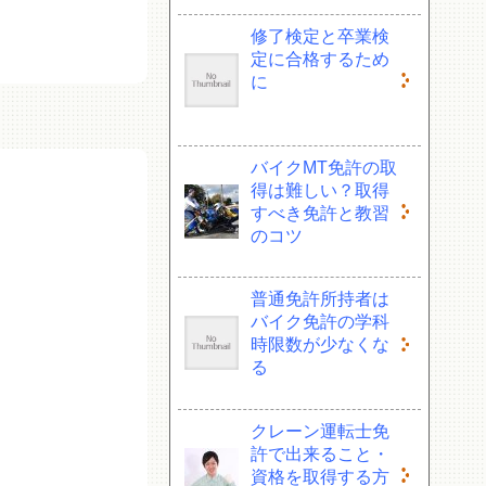
修了検定と卒業検
定に合格するため
に
バイクMT免許の取
得は難しい？取得
すべき免許と教習
のコツ
普通免許所持者は
バイク免許の学科
時限数が少なくな
る
クレーン運転士免
許で出来ること・
資格を取得する方