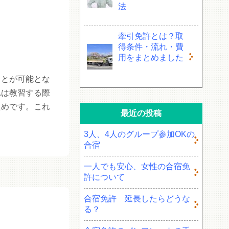
法
牽引免許とは？取
得条件・流れ・費
用をまとめました
ことが可能とな
れは教習する際
ためです。これ
最近の投稿
3人、4人のグループ参加OKの
合宿
一人でも安心、女性の合宿免
許について
合宿免許 延長したらどうな
る？