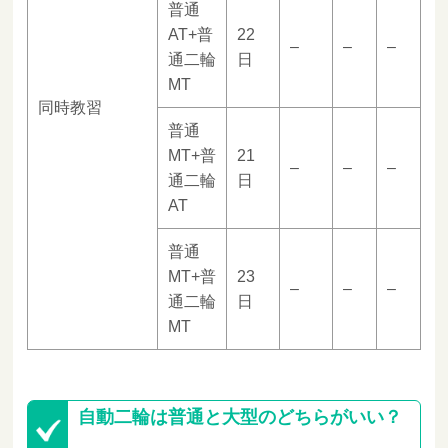
普通
AT+普
22
–
–
–
通二輪
日
MT
同時教習
普通
MT+普
21
–
–
–
通二輪
日
AT
普通
MT+普
23
–
–
–
通二輪
日
MT
自動二輪は普通と大型のどちらがいい？