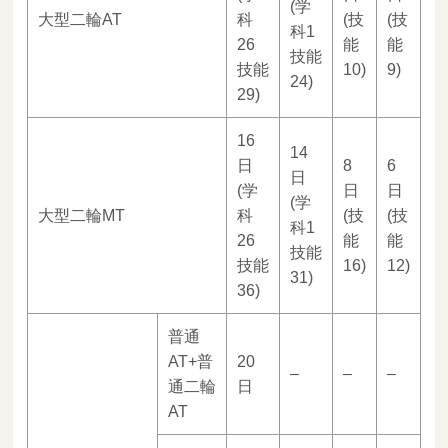
(学
大型二輪AT
科
(技
(技
科1
26
能
能
技能
技能
10)
9)
24)
29)
16
14
日
8
6
日
(学
日
日
(学
大型二輪MT
科
(技
(技
科1
26
能
能
技能
技能
16)
12)
31)
36)
普通
AT+普
20
–
–
–
通二輪
日
AT