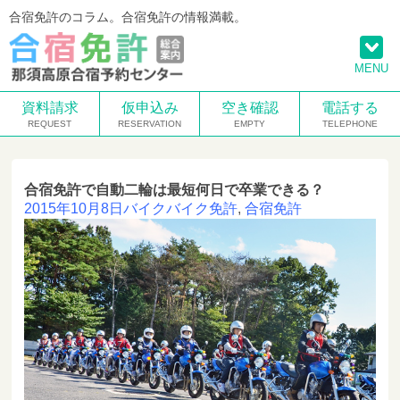
合宿免許のコラム。合宿免許の情報満載。
MENU
資料請求
仮申込み
空き確認
電話する
合宿免許で自動二輪は最短何日で卒業できる？
2015年10月8日
バイク
バイク免許
,
合宿免許