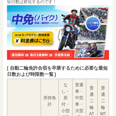
短日数は変化するのです！
自動二輪免許合宿を卒業するために必要な最短
日数および時限数一覧
な
普通
普
普
し・
車・
通
通
所持免
原
中型
二
二
許
付・
車・
輪
輪
小型
大型
AT
MT